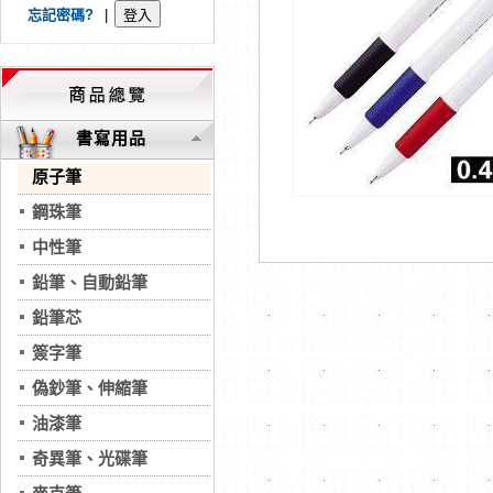
忘記密碼?
|
書寫用品
原子筆
鋼珠筆
中性筆
鉛筆、自動鉛筆
鉛筆芯
簽字筆
偽鈔筆、伸縮筆
油漆筆
奇異筆、光碟筆