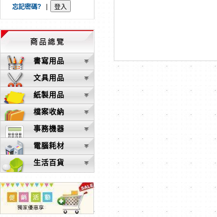
忘記密碼?
|
書寫用品
文具用品
紙製用品
檔案收納
事務機器
電腦耗材
生活百貨