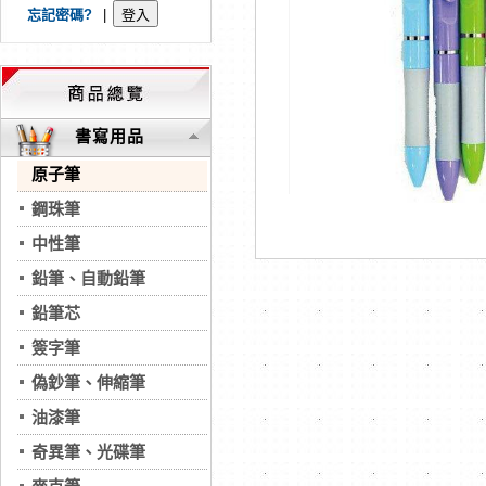
忘記密碼?
|
書寫用品
原子筆
鋼珠筆
中性筆
鉛筆、自動鉛筆
鉛筆芯
簽字筆
偽鈔筆、伸縮筆
油漆筆
奇異筆、光碟筆