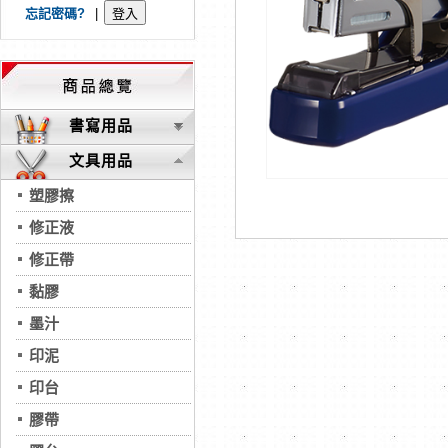
忘記密碼?
|
書寫用品
文具用品
塑膠擦
修正液
修正帶
黏膠
墨汁
印泥
印台
膠帶