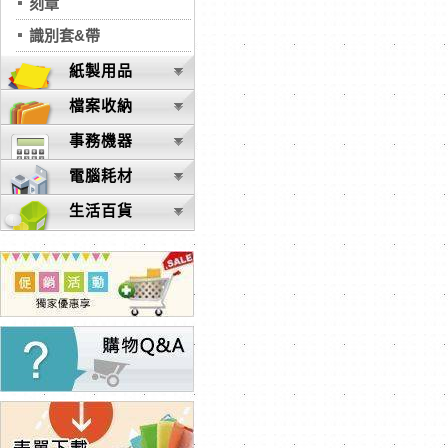
刻章
識別套&帶
紙製用品
檔案收納
事務機器
電腦耗材
生活百貨