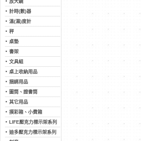
放大鏡
計時(數)器
溫(濕)度計
秤
桌墊
書架
文具組
桌上收納用品
捆綁用品
圖筒、證書筒
其它用品
摸彩箱、小費箱
LIFE壓克力標示架系列
迪多壓克力標示架系列