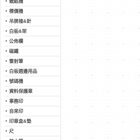
裁紙機
標價機
吊牌槍&針
白板&架
公佈欄
磁鐵
雷射筆
白板週邊用品
號碼機
資料保護章
事務印
自來印
印章盒&墊
尺