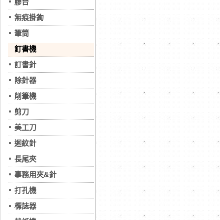
膠台
無痕掛鉤
筆筒
釘書機
訂書針
除針器
削筆機
剪刀
美工刀
迴紋針
長尾夾
事務用夾&針
打孔機
標誌器