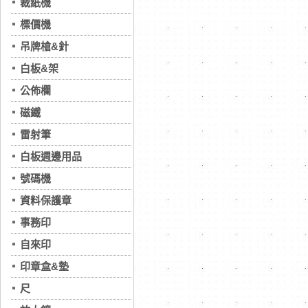
裁紙機
標價機
吊牌槍&針
白板&架
公佈欄
磁鐵
雷射筆
白板週邊用品
號碼機
資料保護章
事務印
自來印
印章盒&墊
尺