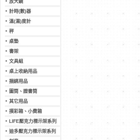
放大鏡
計時(數)器
溫(濕)度計
秤
桌墊
書架
文具組
桌上收納用品
捆綁用品
圖筒、證書筒
其它用品
摸彩箱、小費箱
LIFE壓克力標示架系列
迪多壓克力標示架系列