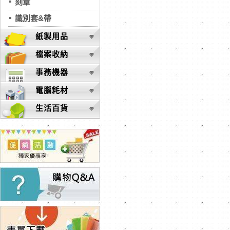
刻章
識別套&帶
紙製用品
檔案收納
事務機器
電腦耗材
生活百貨