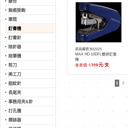
膠台
無痕掛鉤
筆筒
釘書機
訂書針
除針器
商品編號:
B02025
MAX HD-10DFL雙排釘書
削筆機
機
剪刀
390元/支
美工刀
迴紋針
1
2
長尾夾
事務用夾&針
打孔機
標誌器