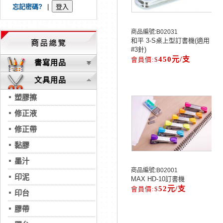
忘記密碼?
|
商品編號:
B02031
和平 3-S桌上型訂書機(適用
#3針)
450元/支
書寫用品
文具用品
塑膠擦
修正液
修正帶
黏膠
墨汁
商品編號:
B02001
印泥
MAX HD-10訂書機
52元/支
印台
膠帶