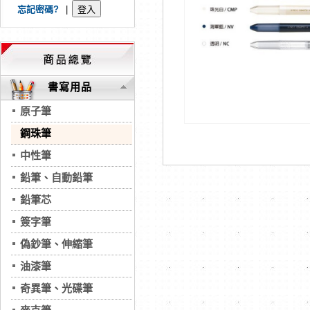
忘記密碼?
|
書寫用品
原子筆
鋼珠筆
中性筆
鉛筆、自動鉛筆
鉛筆芯
簽字筆
偽鈔筆、伸縮筆
油漆筆
奇異筆、光碟筆