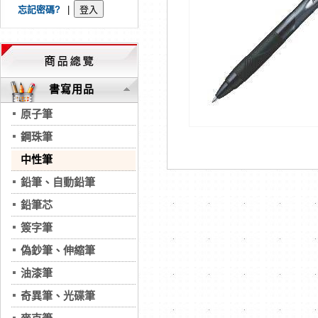
忘記密碼?
|
書寫用品
原子筆
鋼珠筆
中性筆
鉛筆、自動鉛筆
鉛筆芯
簽字筆
偽鈔筆、伸縮筆
油漆筆
奇異筆、光碟筆