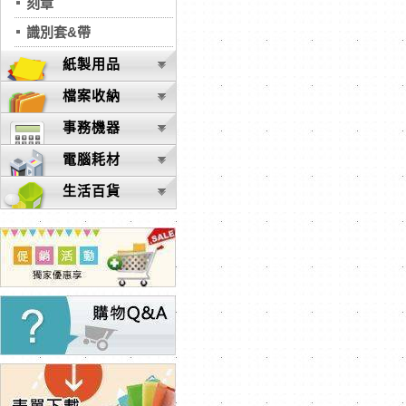
刻章
識別套&帶
紙製用品
檔案收納
事務機器
電腦耗材
生活百貨