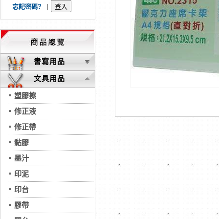
忘記密碼?
|
書寫用品
文具用品
塑膠擦
修正液
修正帶
黏膠
墨汁
印泥
印台
膠帶