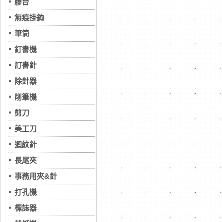
膠台
無痕掛鉤
筆筒
釘書機
訂書針
除針器
削筆機
剪刀
美工刀
迴紋針
長尾夾
事務用夾&針
打孔機
標誌器