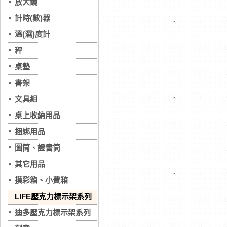
放大鏡
計時(數)器
溫(濕)度計
秤
桌墊
書架
文具組
桌上收納用品
捆綁用品
圖筒、證書筒
其它用品
摸彩箱、小費箱
LIFE壓克力標示架系列
迪多壓克力標示架系列