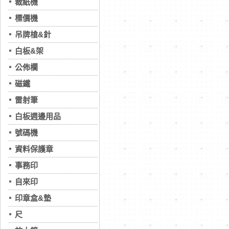
裁紙機
標價機
吊牌槍&針
白板&架
公佈欄
磁鐵
雷射筆
白板週邊用品
號碼機
資料保護章
事務印
自來印
印章盒&墊
尺