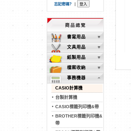
忘記密碼?
|
書寫用品
文具用品
紙製用品
檔案收納
事務機器
CASIO計算機
台製計算機
CASIO標籤列印機&帶
BROTHER標籤列印機&
帶