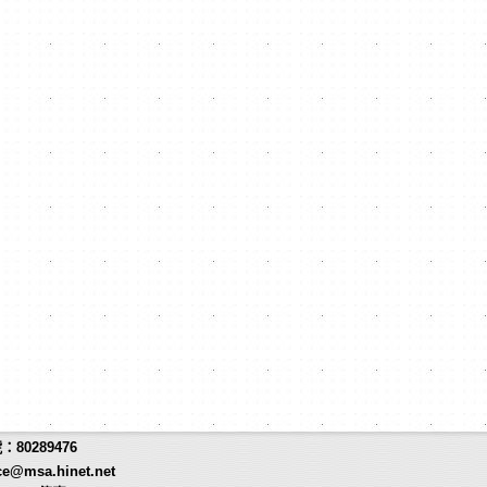
80289476
ce@msa.hinet.net