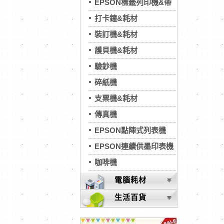
EPSON標籤列印機&帶
打卡鐘&耗材
裝訂機&耗材
護貝機&耗材
驗鈔機
碎紙機
支票機&耗材
傳真機
EPSON點陣式列表機
EPSON連續供墨印表機
咖啡機
電腦耗材
生活百貨