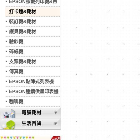
EPSON標籤列印機&帶
打卡鐘&耗材
裝訂機&耗材
護貝機&耗材
驗鈔機
碎紙機
支票機&耗材
傳真機
EPSON點陣式列表機
EPSON連續供墨印表機
咖啡機
電腦耗材
生活百貨