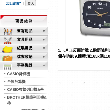
忘記密碼?
|
書寫用品
文具用品
紙製用品
1.卡片正反面辨識 2.點距陣列印
保存功能 9.體積:寬165x深110
檔案收納
事務機器
CASIO計算機
台製計算機
CASIO標籤列印機&帶
BROTHER標籤列印機&
帶