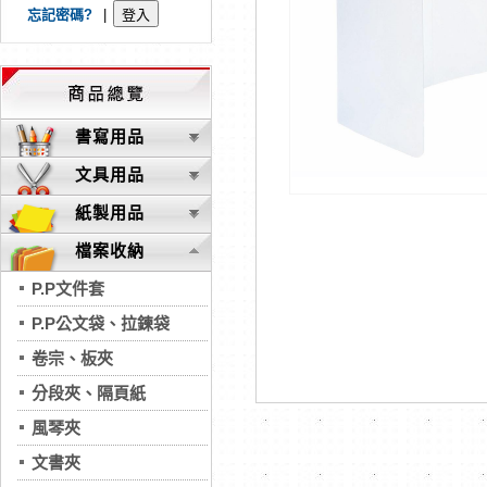
忘記密碼?
|
書寫用品
文具用品
紙製用品
檔案收納
P.P文件套
P.P公文袋、拉鍊袋
卷宗、板夾
分段夾、隔頁紙
風琴夾
文書夾