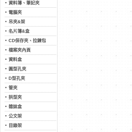
資料簿、筆記夾
電腦夾
吊夾&架
名片簿&盒
CD保存夾、拉鍊包
檔案夾內頁
資料盒
圓型孔夾
D型孔夾
管夾
拱型夾
雜誌盒
公文架
目錄架