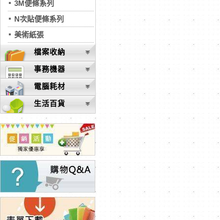
3M便條系列
N次貼便條系列
美術紙張
檔案收納
事務機器
電腦耗材
生活百貨