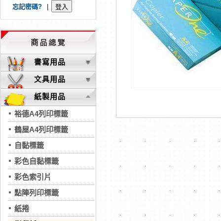
忘記密碼?
|
書寫用品
文具用品
紙製用品
裕德A4列印標籤
鶴屋A4列印標籤
自黏標籤
彩色自黏標籤
彩色索引片
點陣列印標籤
紙捲