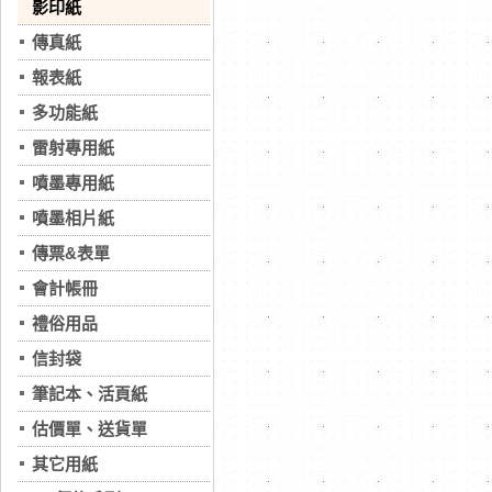
影印紙
傳真紙
報表紙
多功能紙
雷射專用紙
噴墨專用紙
噴墨相片紙
傳票&表單
會計帳冊
禮俗用品
信封袋
筆記本、活頁紙
估價單、送貨單
其它用紙