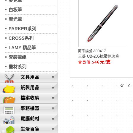
麥克筆
白板筆
螢光筆
PARKER系列
CROSS系列
LAMY 精品筆
商品編號:
A00417
三菱 UB-205抗壓鋼珠筆
套裝筆組
46元/支
畫材系列
文具用品
紙製用品
檔案收納
事務機器
電腦耗材
生活百貨