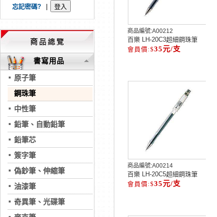
忘記密碼?
|
商品編號:
A00212
百樂 LH-20C3超細鋼珠筆
35元/支
書寫用品
原子筆
鋼珠筆
中性筆
鉛筆、自動鉛筆
鉛筆芯
簽字筆
商品編號:
A00214
偽鈔筆、伸縮筆
百樂 LH-20C5超細鋼珠筆
35元/支
油漆筆
奇異筆、光碟筆