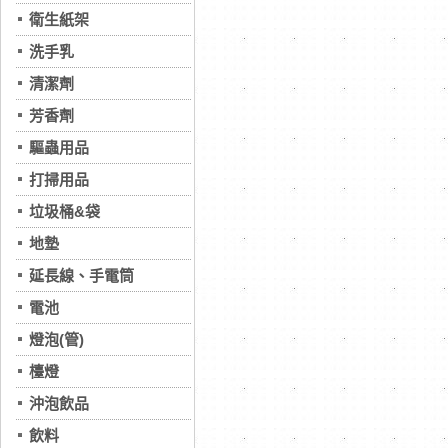
衛生紙架
洗手乳
清潔劑
芳香劑
驅蟲用品
打掃用品
垃圾桶&袋
地墊
延長線、手電筒
電池
燈泡(管)
檯燈
沖泡飲品
飲料