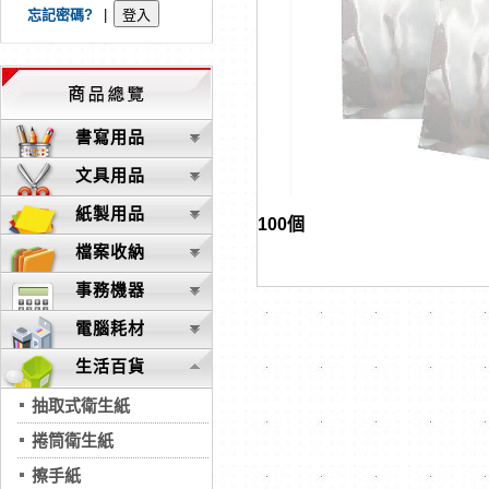
忘記密碼?
|
書寫用品
文具用品
紙製用品
100個
檔案收納
事務機器
電腦耗材
生活百貨
抽取式衛生紙
捲筒衛生紙
擦手紙