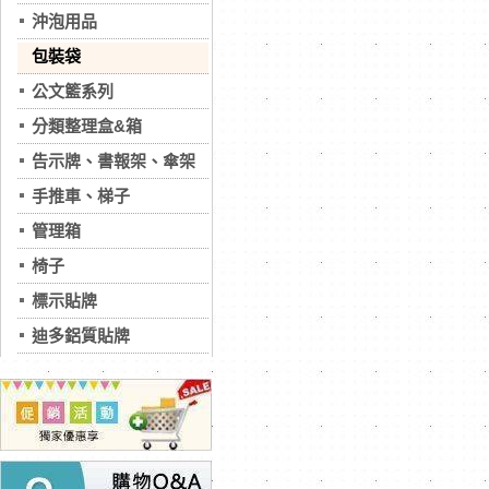
沖泡用品
包裝袋
公文籃系列
分類整理盒&箱
告示牌、書報架、傘架
手推車、梯子
管理箱
椅子
標示貼牌
迪多鋁質貼牌