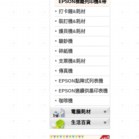
EPSON標籤列印機&帶
打卡鐘&耗材
裝訂機&耗材
護貝機&耗材
驗鈔機
碎紙機
支票機&耗材
傳真機
EPSON點陣式列表機
EPSON連續供墨印表機
咖啡機
電腦耗材
生活百貨