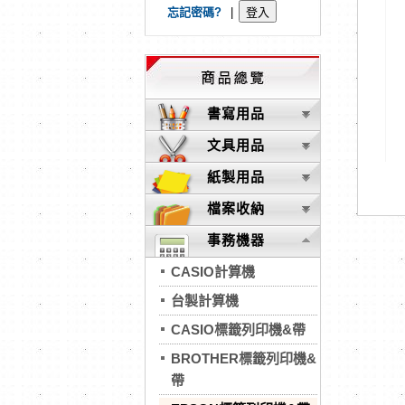
忘記密碼?
|
書寫用品
文具用品
紙製用品
檔案收納
事務機器
CASIO計算機
台製計算機
CASIO標籤列印機&帶
BROTHER標籤列印機&
帶