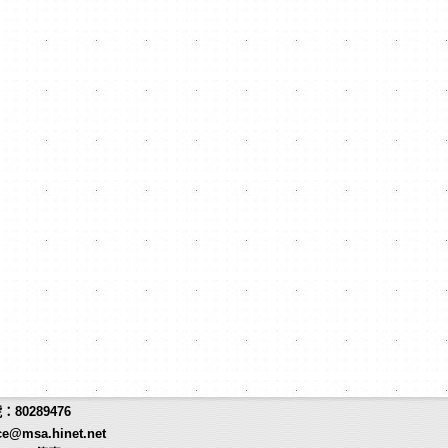
80289476
ce@msa.hinet.net