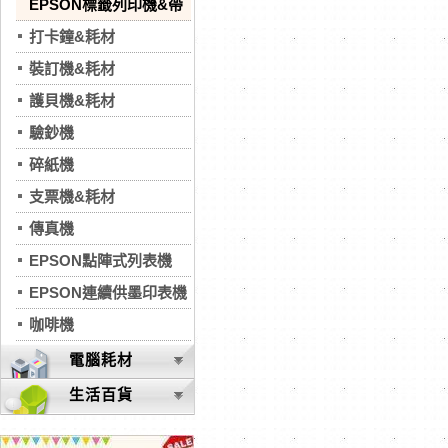
EPSON標籤列印機&帶
打卡鐘&耗材
裝訂機&耗材
護貝機&耗材
驗鈔機
碎紙機
支票機&耗材
傳真機
EPSON點陣式列表機
EPSON連續供墨印表機
咖啡機
電腦耗材
生活百貨