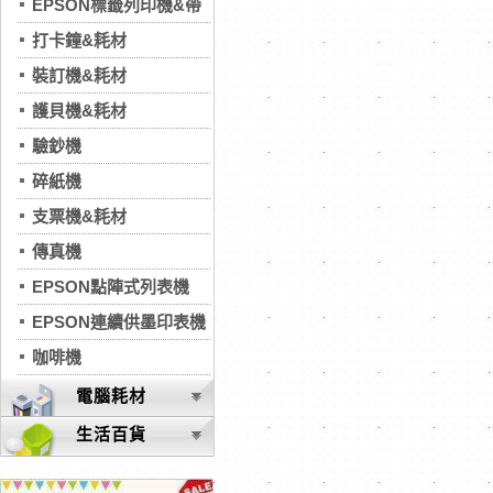
EPSON標籤列印機&帶
打卡鐘&耗材
裝訂機&耗材
護貝機&耗材
驗鈔機
碎紙機
支票機&耗材
傳真機
EPSON點陣式列表機
EPSON連續供墨印表機
咖啡機
電腦耗材
生活百貨