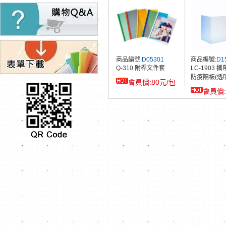
商品編號:
D05301
商品編號:
D1
Q-310 附桿文件套
LC-1903 
防疫隔板(透
80元/包
商品編號:
A00206
商品編號:
B0
三菱 UM-151(0.38)超
SKB CT-3
極細鋼珠筆
帶
32元/支