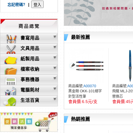
忘記密碼?
|
最新推薦
書寫用品
文具用品
紙製用品
檔案收納
事務機器
商品編號:
A00070
商品編號:
A0
電腦耗材
黑金剛 OKK-101細字
飛龍 MLJ-
針型活性筆
替換芯
生活百貨
6.5元/支
45
熱銷推薦