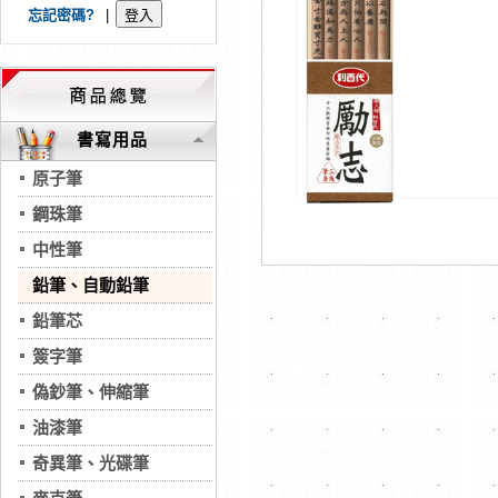
忘記密碼?
|
書寫用品
原子筆
鋼珠筆
中性筆
鉛筆、自動鉛筆
鉛筆芯
簽字筆
偽鈔筆、伸縮筆
油漆筆
奇異筆、光碟筆