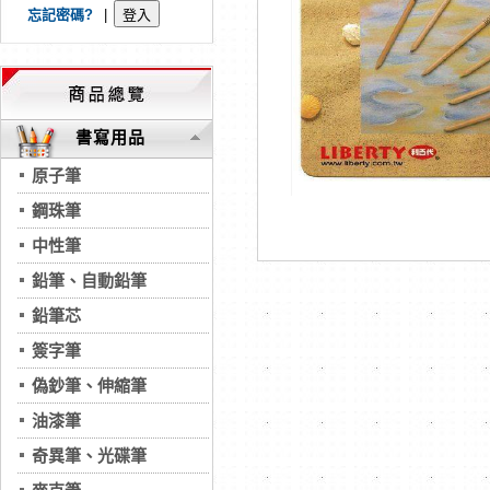
忘記密碼?
|
書寫用品
原子筆
鋼珠筆
中性筆
鉛筆、自動鉛筆
鉛筆芯
簽字筆
偽鈔筆、伸縮筆
油漆筆
奇異筆、光碟筆