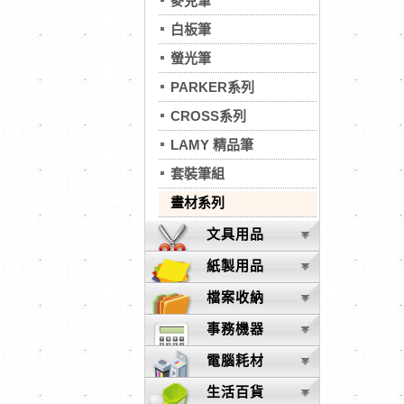
麥克筆
白板筆
螢光筆
PARKER系列
CROSS系列
LAMY 精品筆
套裝筆組
畫材系列
文具用品
紙製用品
檔案收納
事務機器
電腦耗材
生活百貨