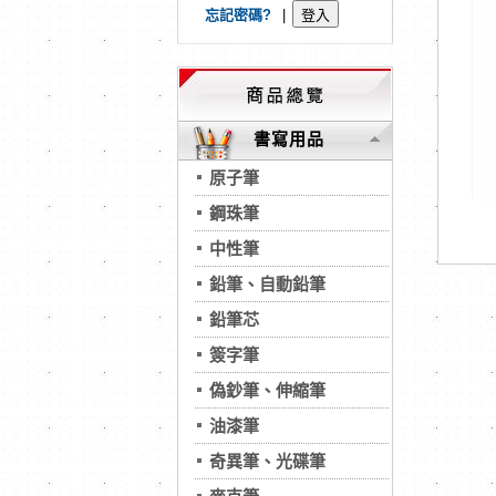
忘記密碼?
|
書寫用品
原子筆
鋼珠筆
中性筆
鉛筆、自動鉛筆
鉛筆芯
簽字筆
偽鈔筆、伸縮筆
油漆筆
奇異筆、光碟筆