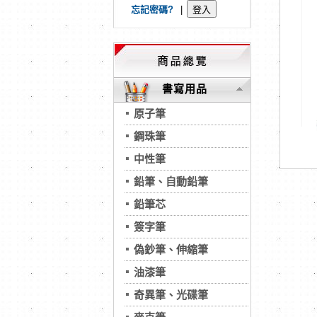
忘記密碼?
|
書寫用品
原子筆
鋼珠筆
中性筆
鉛筆、自動鉛筆
鉛筆芯
簽字筆
偽鈔筆、伸縮筆
油漆筆
奇異筆、光碟筆