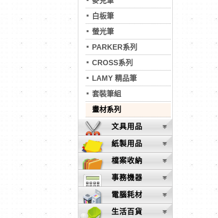
麥克筆
白板筆
螢光筆
PARKER系列
CROSS系列
LAMY 精品筆
套裝筆組
畫材系列
文具用品
紙製用品
檔案收納
事務機器
電腦耗材
生活百貨