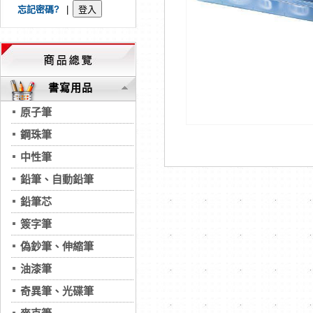
忘記密碼?
|
書寫用品
原子筆
鋼珠筆
中性筆
鉛筆、自動鉛筆
鉛筆芯
簽字筆
偽鈔筆、伸縮筆
油漆筆
奇異筆、光碟筆