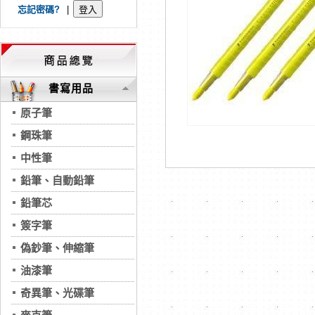
忘記密碼?
|
書寫用品
原子筆
鋼珠筆
中性筆
鉛筆、自動鉛筆
鉛筆芯
簽字筆
偽鈔筆、伸縮筆
油漆筆
奇異筆、光碟筆