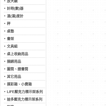
放大鏡
計時(數)器
溫(濕)度計
秤
桌墊
書架
文具組
桌上收納用品
捆綁用品
圖筒、證書筒
其它用品
摸彩箱、小費箱
LIFE壓克力標示架系列
迪多壓克力標示架系列