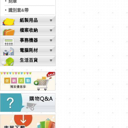
刻章
識別套&帶
紙製用品
檔案收納
事務機器
電腦耗材
生活百貨