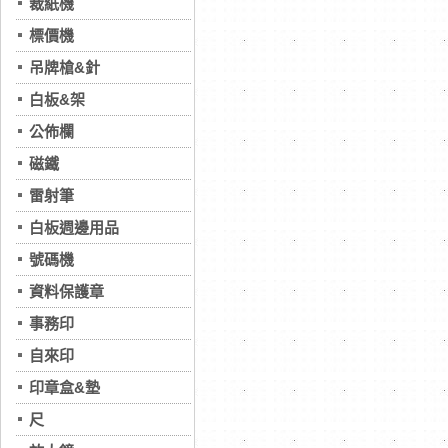
裁紙機
標價機
吊牌槍&針
白板&架
公佈欄
磁鐵
雷射筆
白板週邊用品
號碼機
資料保護章
事務印
自來印
印章盒&墊
尺