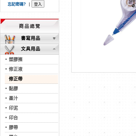
忘記密碼?
|
書寫用品
文具用品
塑膠擦
修正液
修正帶
黏膠
墨汁
印泥
印台
膠帶