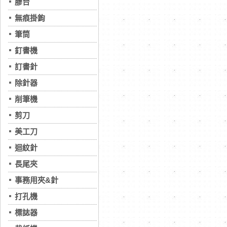
膠台
無痕掛鉤
筆筒
釘書機
訂書針
除針器
削筆機
剪刀
美工刀
迴紋針
長尾夾
事務用夾&針
打孔機
標誌器