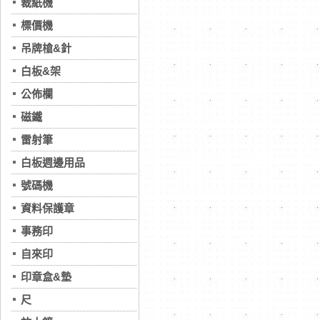
裁紙機
標價機
吊牌槍&針
白板&架
公佈欄
磁鐵
雷射筆
白板週邊用品
號碼機
資料保護章
事務印
自來印
印章盒&墊
尺