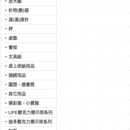
放大鏡
計時(數)器
溫(濕)度計
秤
桌墊
書架
文具組
桌上收納用品
捆綁用品
圖筒、證書筒
其它用品
摸彩箱、小費箱
LIFE壓克力標示架系列
迪多壓克力標示架系列