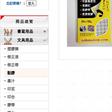
忘記密碼?
|
書寫用品
文具用品
塑膠擦
修正液
修正帶
黏膠
墨汁
印泥
印台
膠帶