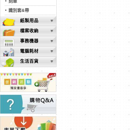
刻章
識別套&帶
紙製用品
檔案收納
事務機器
電腦耗材
生活百貨