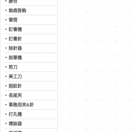
膠台
無痕掛鉤
筆筒
釘書機
訂書針
除針器
削筆機
剪刀
美工刀
迴紋針
長尾夾
事務用夾&針
打孔機
標誌器