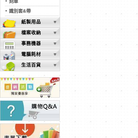
刻章
識別套&帶
紙製用品
檔案收納
事務機器
電腦耗材
生活百貨