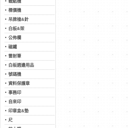
裁紙機
標價機
吊牌槍&針
白板&架
公佈欄
磁鐵
雷射筆
白板週邊用品
號碼機
資料保護章
事務印
自來印
印章盒&墊
尺