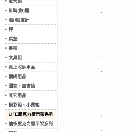
放大鏡
計時(數)器
溫(濕)度計
秤
桌墊
書架
文具組
桌上收納用品
捆綁用品
圖筒、證書筒
其它用品
摸彩箱、小費箱
LIFE壓克力標示架系列
迪多壓克力標示架系列