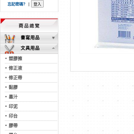
忘記密碼?
|
書寫用品
文具用品
塑膠擦
修正液
修正帶
黏膠
墨汁
印泥
印台
膠帶