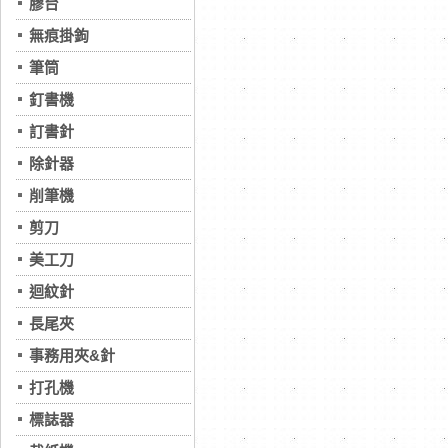
膠台
無痕掛鉤
筆筒
釘書機
訂書針
除針器
削筆機
剪刀
美工刀
迴紋針
長尾夾
事務用夾&針
打孔機
標誌器