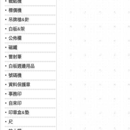
裁紙機
標價機
吊牌槍&針
白板&架
公佈欄
磁鐵
雷射筆
白板週邊用品
號碼機
資料保護章
事務印
自來印
印章盒&墊
尺