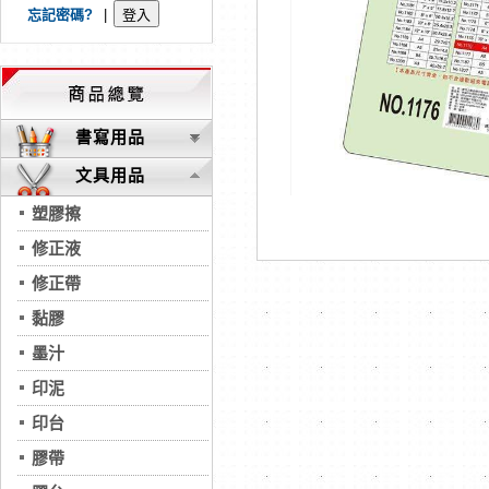
忘記密碼?
|
書寫用品
文具用品
塑膠擦
修正液
修正帶
黏膠
墨汁
印泥
印台
膠帶