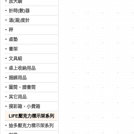
放大鏡
計時(數)器
溫(濕)度計
秤
桌墊
書架
文具組
桌上收納用品
捆綁用品
圖筒、證書筒
其它用品
摸彩箱、小費箱
LIFE壓克力標示架系列
迪多壓克力標示架系列