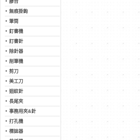
膠台
無痕掛鉤
筆筒
釘書機
訂書針
除針器
削筆機
剪刀
美工刀
迴紋針
長尾夾
事務用夾&針
打孔機
標誌器