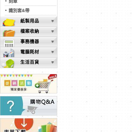
刻章
識別套&帶
紙製用品
檔案收納
事務機器
電腦耗材
生活百貨