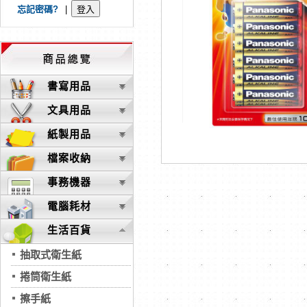
忘記密碼?
|
書寫用品
文具用品
紙製用品
檔案收納
事務機器
電腦耗材
生活百貨
抽取式衛生紙
捲筒衛生紙
擦手紙