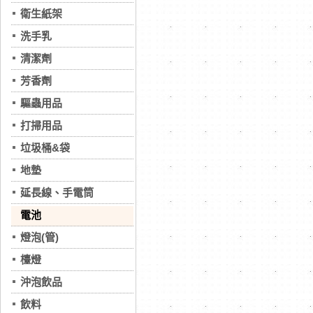
衛生紙架
洗手乳
清潔劑
芳香劑
驅蟲用品
打掃用品
垃圾桶&袋
地墊
延長線、手電筒
電池
燈泡(管)
檯燈
沖泡飲品
飲料