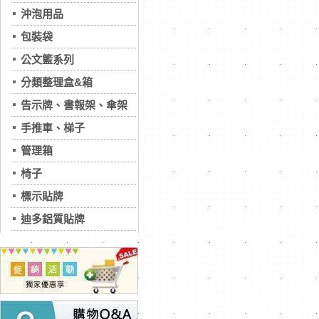
沖泡用品
包裝袋
公文籃系列
分類整理盒&箱
告示牌、書報架、傘架
手推車、梯子
管理箱
椅子
標示貼牌
迪多鋁質貼牌