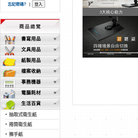
忘記密碼?
|
書寫用品
文具用品
紙製用品
檔案收納
事務機器
電腦耗材
生活百貨
抽取式衛生紙
捲筒衛生紙
擦手紙