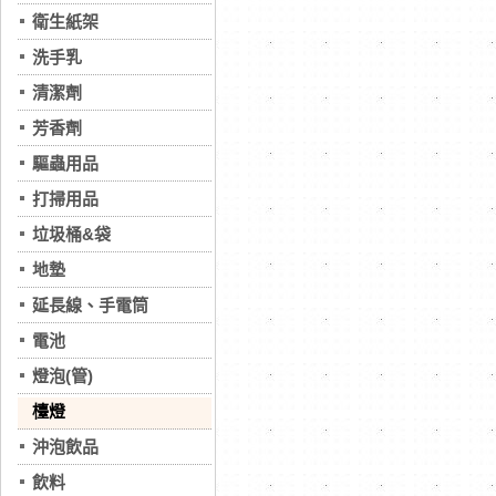
衛生紙架
洗手乳
清潔劑
芳香劑
驅蟲用品
打掃用品
垃圾桶&袋
地墊
延長線、手電筒
電池
燈泡(管)
檯燈
沖泡飲品
飲料