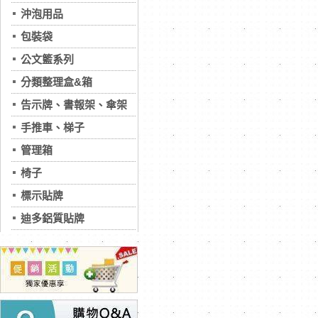
沖泡用品
包裝袋
公文籃系列
分類整理盒&箱
告示牌、書報架、傘架
手推車、梯子
管理箱
椅子
標示貼牌
迪多鋁質貼牌