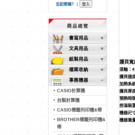
忘記密碼?
|
書寫用品
文具用品
紙製用品
護貝寬
檔案收納
滾輪：4
護貝速度
事務機器
加熱系
CASIO計算機
護貝厚度
預熱時
台製計算機
控溫裝置
CASIO標籤列印機&帶
機器尺寸：
BROTHER標籤列印機&
機器重量
帶