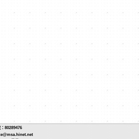
80289476
ce@msa.hinet.net