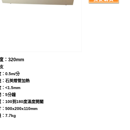
度：320mm
支
：0.5m/分
統：石英燈管加熱
：<1.5mm
間：5分鐘
：100到180度溫度開關
500x200x110mm
：7.7kg