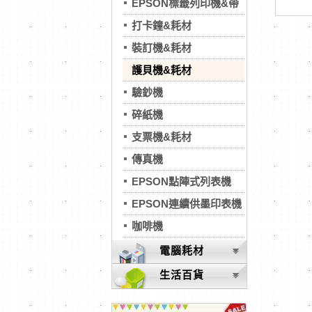
EPSON標籤列印機&帶
打卡鐘&耗材
裝訂機&耗材
護貝機&耗材
驗鈔機
碎紙機
支票機&耗材
傳真機
EPSON點陣式列表機
EPSON連續供墨印表機
咖啡機
電腦耗材
生活百貨