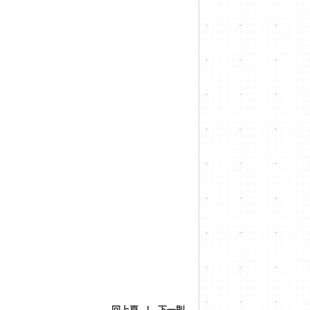
回上頁
|
下一則