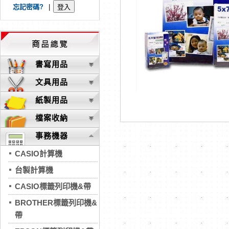
忘記密碼?
|
書寫用品
文具用品
紙製用品
檔案收納
事務機器
CASIO計算機
台製計算機
CASIO標籤列印機&帶
BROTHER標籤列印機&
帶