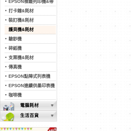
EPSON標籤列印機&帶
打卡鐘&耗材
裝訂機&耗材
護貝機&耗材
驗鈔機
碎紙機
支票機&耗材
傳真機
EPSON點陣式列表機
EPSON連續供墨印表機
咖啡機
電腦耗材
生活百貨