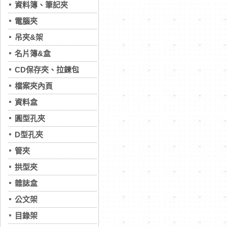
資料簿、筆記夾
電腦夾
吊夾&架
名片簿&盒
CD保存夾、拉鍊包
檔案夾內頁
資料盒
圓型孔夾
D型孔夾
管夾
拱型夾
雜誌盒
公文架
目錄架