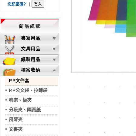
忘記密碼?
|
書寫用品
文具用品
紙製用品
檔案收納
P.P文件套
P.P公文袋、拉鍊袋
卷宗、板夾
分段夾、隔頁紙
風琴夾
文書夾