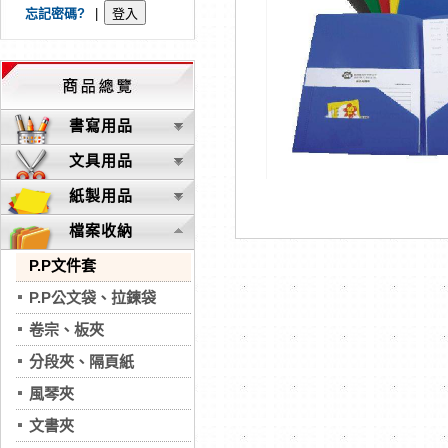
忘記密碼?
|
書寫用品
文具用品
紙製用品
檔案收納
P.P文件套
P.P公文袋、拉鍊袋
卷宗、板夾
分段夾、隔頁紙
風琴夾
文書夾