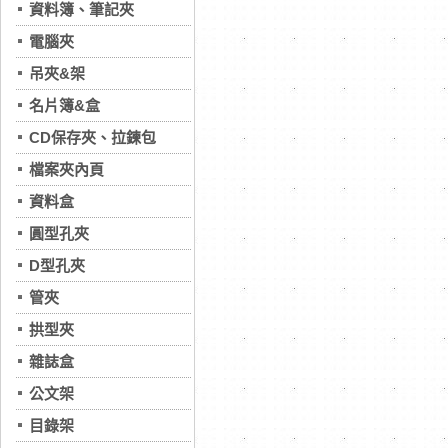
資料簿、筆記夾
電腦夾
吊夾&架
名片簿&盒
CD保存夾、拉鍊包
檔案夾內頁
資料盒
圓型孔夾
D型孔夾
管夾
拱型夾
雜誌盒
公文架
目錄架