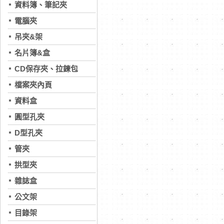
資料簿、筆記夾
電腦夾
吊夾&架
名片簿&盒
CD保存夾、拉鍊包
檔案夾內頁
資料盒
圓型孔夾
D型孔夾
管夾
拱型夾
雜誌盒
公文架
目錄架