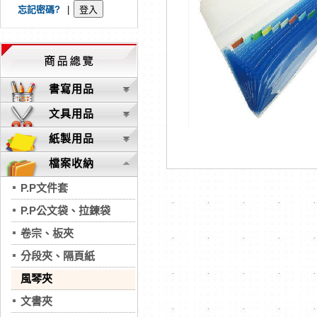
忘記密碼?
|
書寫用品
文具用品
紙製用品
檔案收納
P.P文件套
P.P公文袋、拉鍊袋
卷宗、板夾
分段夾、隔頁紙
風琴夾
文書夾