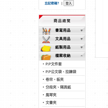
忘記密碼?
|
書寫用品
文具用品
紙製用品
檔案收納
P.P文件套
P.P公文袋、拉鍊袋
卷宗、板夾
分段夾、隔頁紙
風琴夾
文書夾