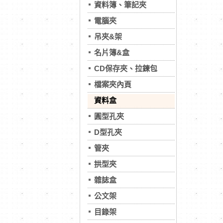
資料簿、筆記夾
電腦夾
吊夾&架
名片簿&盒
CD保存夾、拉鍊包
檔案夾內頁
資料盒
圓型孔夾
D型孔夾
管夾
拱型夾
雜誌盒
公文架
目錄架