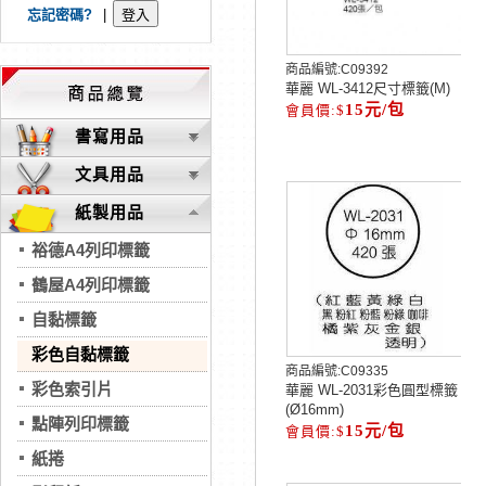
忘記密碼?
|
商品編號:
C09392
華麗 WL-3412尺寸標籤(M)
15元/包
書寫用品
文具用品
紙製用品
裕德A4列印標籤
鶴屋A4列印標籤
自黏標籤
彩色自黏標籤
商品編號:
C09335
彩色索引片
華麗 WL-2031彩色圓型標籤
(Ø16mm)
點陣列印標籤
15元/包
紙捲