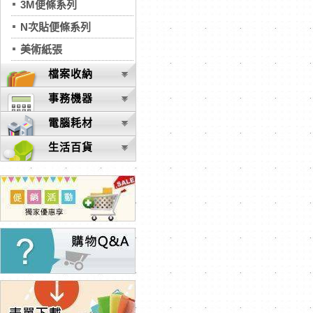
3M便條系列
N次貼便條系列
美術紙張
檔案收納
事務機器
電腦耗材
生活百貨