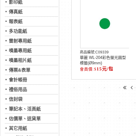
影印紙
傳真紙
報表紙
多功能紙
雷射專用紙
噴墨專用紙
商品編號:
C09339
華麗 WL-204彩色螢光圓型
噴墨相片紙
標籤(Ø9mm)
15元/包
傳票&表單
會計帳冊
禮俗用品
信封袋
筆記本、活頁紙
估價單、送貨單
其它用紙