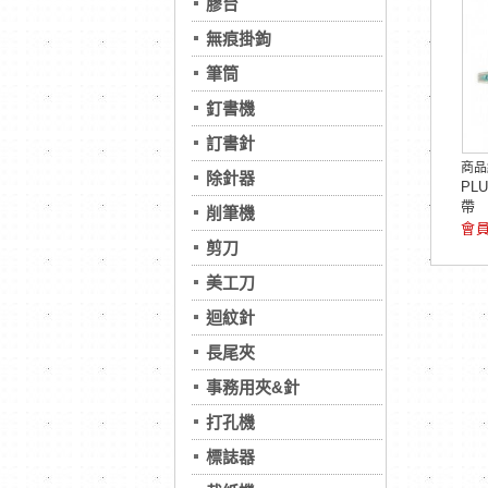
膠台
無痕掛鉤
筆筒
釘書機
訂書針
商品
除針器
PL
帶
削筆機
剪刀
美工刀
迴紋針
長尾夾
事務用夾&針
打孔機
標誌器