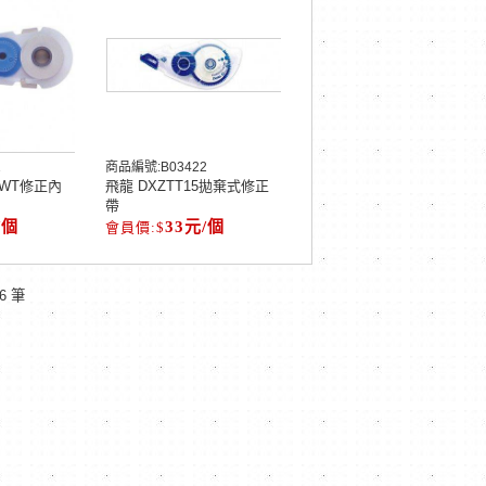
1
商品編號:
B03422
5-WT修正內
飛龍 DXZTT15拋棄式修正
帶
/個
33元/個
6 筆