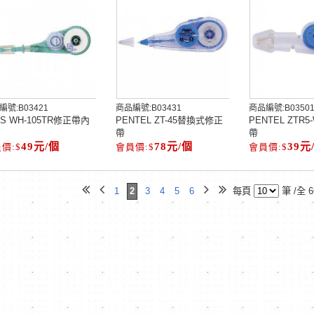
編號:
B03421
商品編號:
B03431
商品編號:
B0350
US WH-105TR修正帶內
PENTEL ZT-45替換式修正
PENTEL ZTR
帶
帶
49元/個
78元/個
39元
1
2
3
4
5
6
每頁
筆 /全 6