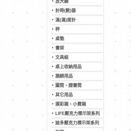
放大鏡
計時(數)器
溫(濕)度計
秤
桌墊
書架
文具組
桌上收納用品
捆綁用品
圖筒、證書筒
其它用品
摸彩箱、小費箱
LIFE壓克力標示架系列
迪多壓克力標示架系列