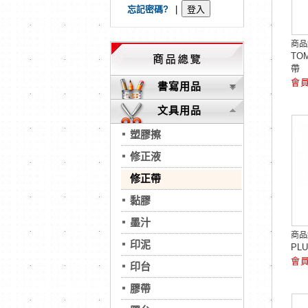
忘記密碼?
|
商品
TO
帶
書寫用品
文具用品
塑膠擦
修正液
修正帶
黏膠
墨汁
商品
印泥
PL
印台
膠帶