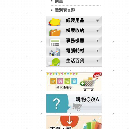
刻章
識別套&帶
紙製用品
檔案收納
事務機器
電腦耗材
生活百貨