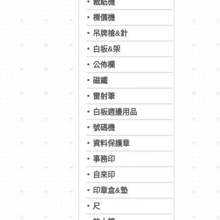
裁紙機
標價機
吊牌槍&針
白板&架
公佈欄
磁鐵
雷射筆
白板週邊用品
號碼機
資料保護章
事務印
自來印
印章盒&墊
尺