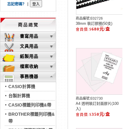
忘記密碼?
|
商品編號:
E02726
38mm 裝訂膠圈(50支)
680元/盒
書寫用品
文具用品
紙製用品
檔案收納
事務機器
CASIO計算機
台製計算機
商品編號:
E02730
A4 透明裝訂封面膠片(100
CASIO標籤列印機&帶
入)
BROTHER標籤列印機&
350元/盒
帶