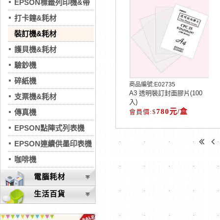
EPSON標籤列印機&帶
打卡鐘&耗材
裝訂機&耗材
護貝機&耗材
驗鈔機
碎紙機
商品編號:
E02735
A3 透明裝訂封面膠片(100
支票機&耗材
入)
780元/盒
傳真機
EPSON點陣式列表機
EPSON連續供墨印表機
咖啡機
電腦耗材
生活百貨