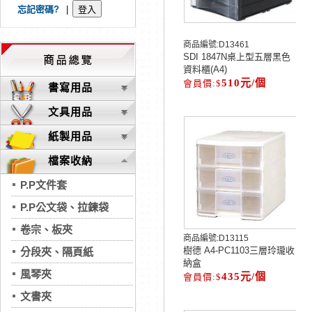
忘記密碼?
|
商品編號:
D13461
SDI 1847N桌上型五層黑色
資料櫃(A4)
510元/個
書寫用品
文具用品
紙製用品
檔案收納
P.P文件套
P.P公文袋、拉鍊袋
卷宗、板夾
商品編號:
D13115
樹德 A4-PC1103三層玲瓏收
分段夾、隔頁紙
納盒
風琴夾
435元/個
文書夾