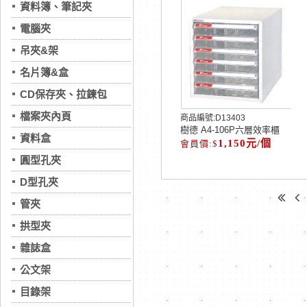
資料簿、筆記夾
電腦夾
吊夾&架
名片簿&盒
CD保存夾、拉鍊包
檔案夾內頁
商品編號:
D13403
樹德 A4-106P六層效率櫃
資料盒
1,150元/個
圓型孔夾
D型孔夾
管夾
拱型夾
雜誌盒
公文架
目錄架