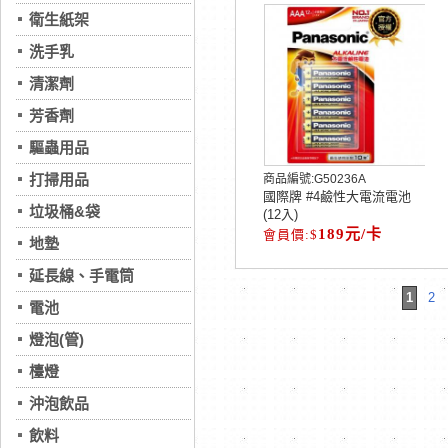
衛生紙架
洗手乳
清潔劑
芳香劑
驅蟲用品
打掃用品
商品編號:
G50236A
國際牌 #4鹼性大電流電池
垃圾桶&袋
(12入)
189元/卡
地墊
延長線、手電筒
1
2
電池
燈泡(管)
檯燈
沖泡飲品
飲料