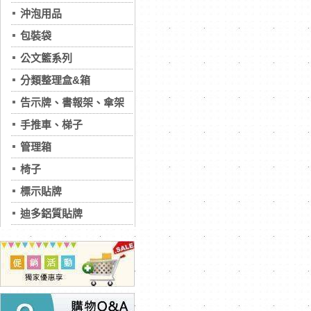
沖泡用品
包裝袋
公文籃系列
分類整理盒&箱
告示牌、書報架、傘架
手推車、梯子
管理箱
椅子
標示貼牌
迪多鋁質貼牌