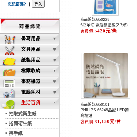
忘記密碼?
|
商品編號:
G50229
6座單切 電腦延長線(2.7米)
420元/條
書寫用品
文具用品
紙製用品
檔案收納
事務機器
電腦耗材
生活百貨
商品編號:
G50101
PHILIPS 66248品誠 LED讀
抽取式衛生紙
寫檯燈
1,150元/台
捲筒衛生紙
擦手紙