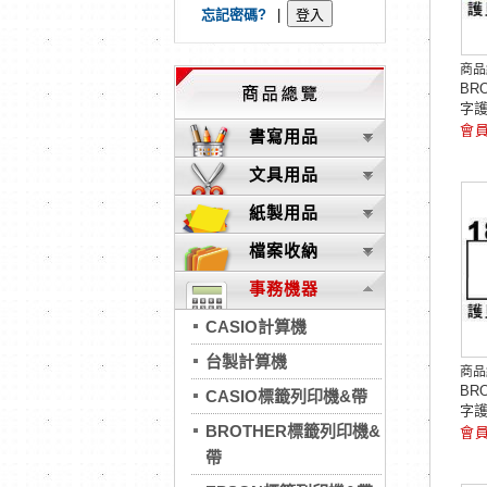
忘記密碼?
|
商品
BR
字護
書寫用品
文具用品
紙製用品
檔案收納
事務機器
CASIO計算機
台製計算機
商品
BR
CASIO標籤列印機&帶
字護
BROTHER標籤列印機&
帶