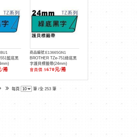
5BU1
商品編號:
E13665GN1
e-551藍底黑
BROTHER TZe-751綠底黑
mm)
字護貝標籤帶(24mm)
元/捲
670元/捲
每頁
筆 /全 253 筆