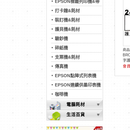
EPSON標籤列印機&帶
打卡鐘&耗材
裝訂機&耗材
護貝機&耗材
驗鈔機
碎紙機
商品
BR
支票機&耗材
字護
傳真機
EPSON點陣式列表機
EPSON連續供墨印表機
咖啡機
電腦耗材
生活百貨