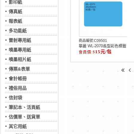
影印紙
傳真紙
報表紙
多功能紙
雷射專用紙
商品編號:
C09501
華麗 WL-2070長型彩色標籤
噴墨專用紙
15元/包
噴墨相片紙
傳票&表單
會計帳冊
禮俗用品
信封袋
筆記本、活頁紙
估價單、送貨單
其它用紙