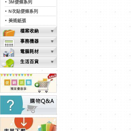
3M便條系列
N次貼便條系列
美術紙張
檔案收納
事務機器
電腦耗材
生活百貨