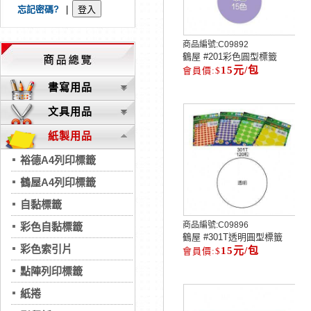
忘記密碼?
|
商品編號:
C09892
鶴屋 #201彩色圓型標籤
15元/包
書寫用品
文具用品
紙製用品
裕德A4列印標籤
鶴屋A4列印標籤
自黏標籤
商品編號:
C09896
彩色自黏標籤
鶴屋 #301T透明圓型標籤
彩色索引片
15元/包
點陣列印標籤
紙捲