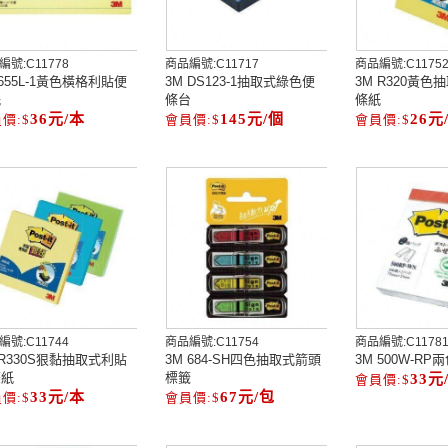
編號:
C11778
商品編號:
C11717
商品編號:
C1175
 655L-1黃色橫格利貼便
3M DS123-1抽取式綠色便
3M R320黃
紙
條台
條紙
36元/本
145元/個
26元
編號:
C11744
商品編號:
C11754
商品編號:
C1178
 R330S狠黏抽取式利貼
3M 684-SH四色抽取式箭頭
3M 500W-R
條紙
標籤
33元
33元/本
67元/包