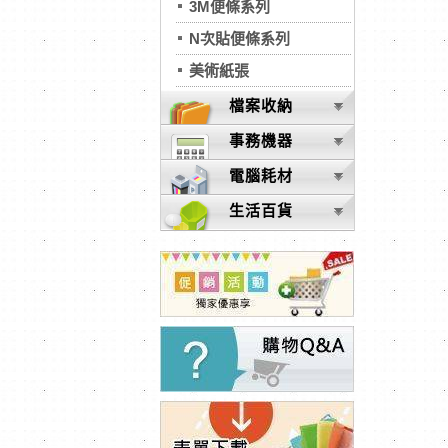
3M便條系列
N次貼便條系列
美術紙張
檔案收納
事務機器
電腦耗材
生活百貨