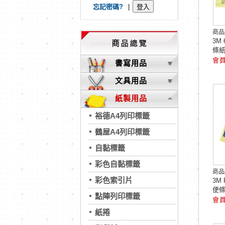
忘記密碼?
|
商品
3M
條
書寫用品
文具用品
紙製用品
裕德A4列印標籤
鶴屋A4列印標籤
自黏標籤
彩色自黏標籤
商品
彩色索引片
3M
便
點陣列印標籤
紙捲