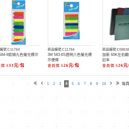
編號:
C11764
商品編號:
C11784
商品編號:
C0863
 584-9箭頭九色螢光標示
3M 583-8S透明八色螢光標
加新 60K左右翻
條
示便條
記本
33元/包
26元/包
26元
1
2
3
4
5
6
7
8
9
10
每