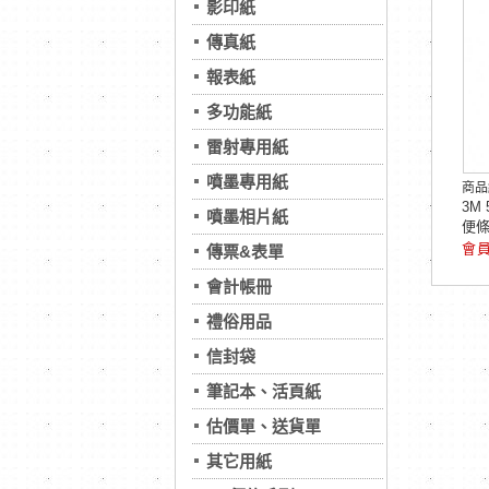
影印紙
傳真紙
報表紙
多功能紙
雷射專用紙
噴墨專用紙
商品
3M
噴墨相片紙
便
傳票&表單
會計帳冊
禮俗用品
信封袋
筆記本、活頁紙
估價單、送貨單
其它用紙