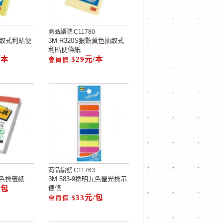
2
商品編號:
C11780
色抽取式利貼便
3M R320S狠黏黃色抽取式
利貼便條紙
/本
29元/本
1
商品編號:
C11763
P兩色標籤紙
3M 583-9透明九色螢光標示
便條
/包
33元/包