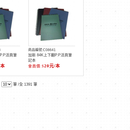
8
商品編號:
C08641
P.P活頁筆
加新 84K上下翻P.P活頁筆
記本
/本
20元/本
頁
筆 /全 1391 筆