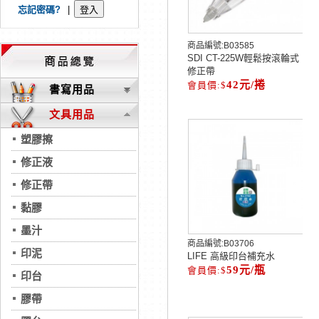
忘記密碼?
|
商品編號:
B03585
SDI CT-225W輕鬆按滾輪式
修正帶
42元/捲
書寫用品
文具用品
塑膠擦
修正液
修正帶
黏膠
墨汁
商品編號:
B03706
印泥
LIFE 高級印台補充水
59元/瓶
印台
膠帶