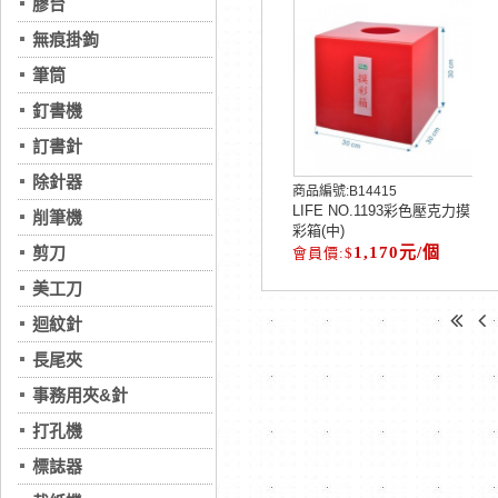
膠台
無痕掛鉤
筆筒
釘書機
訂書針
除針器
商品編號:
B14415
LIFE NO.1193彩色壓克力摸
削筆機
彩箱(中)
剪刀
1,170元/個
美工刀
迴紋針
長尾夾
事務用夾&針
打孔機
標誌器