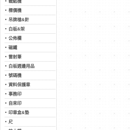
裁紙機
標價機
吊牌槍&針
白板&架
公佈欄
磁鐵
雷射筆
白板週邊用品
號碼機
資料保護章
事務印
自來印
印章盒&墊
尺