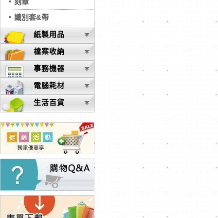
刻章
識別套&帶
紙製用品
檔案收納
事務機器
電腦耗材
生活百貨