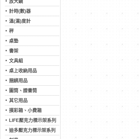
放大鏡
計時(數)器
溫(濕)度計
秤
桌墊
書架
文具組
桌上收納用品
捆綁用品
圖筒、證書筒
其它用品
摸彩箱、小費箱
LIFE壓克力標示架系列
迪多壓克力標示架系列