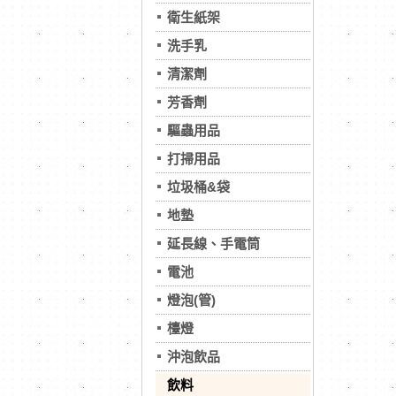
衛生紙架
洗手乳
清潔劑
芳香劑
驅蟲用品
打掃用品
垃圾桶&袋
地墊
延長線、手電筒
電池
燈泡(管)
檯燈
沖泡飲品
飲料