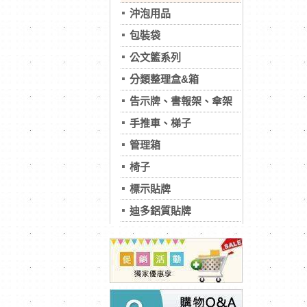
沖泡用品
包裝袋
公文籃系列
分類整理盒&箱
告示牌、書報架、傘架
手推車、梯子
管理箱
椅子
標示貼牌
迪多鋁質貼牌