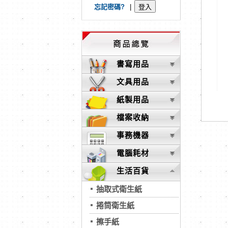
忘記密碼?
|
書寫用品
文具用品
紙製用品
檔案收納
事務機器
電腦耗材
生活百貨
抽取式衛生紙
捲筒衛生紙
擦手紙