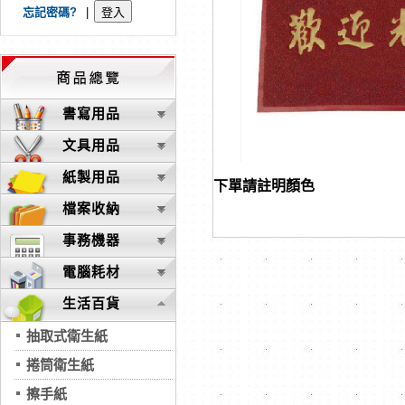
忘記密碼?
|
書寫用品
文具用品
紙製用品
下單請註明顏色
檔案收納
事務機器
電腦耗材
生活百貨
抽取式衛生紙
捲筒衛生紙
擦手紙