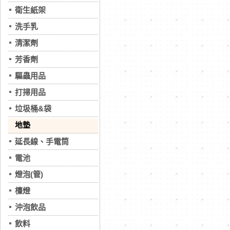
衛生紙架
洗手乳
清潔劑
芳香劑
驅蟲用品
打掃用品
垃圾桶&袋
地墊
延長線、手電筒
電池
燈泡(管)
檯燈
沖泡飲品
飲料