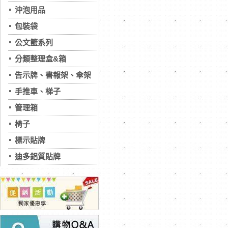
沖泡用品
包裝袋
公文籃系列
分類整理盒&箱
告示牌、書報架、傘架
手推車、梯子
管理箱
椅子
標示貼牌
迪多鋁質貼牌