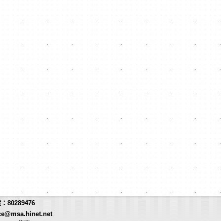
80289476
ce@msa.hinet.net