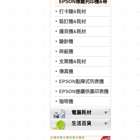
EPSON標籤列印機&帶
打卡鐘&耗材
裝訂機&耗材
護貝機&耗材
驗鈔機
碎紙機
支票機&耗材
傳真機
EPSON點陣式列表機
EPSON連續供墨印表機
咖啡機
電腦耗材
生活百貨