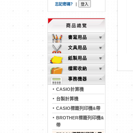
忘記密碼?
|
書寫用品
文具用品
紙製用品
檔案收納
事務機器
CASIO計算機
台製計算機
CASIO標籤列印機&帶
BROTHER標籤列印機&
帶