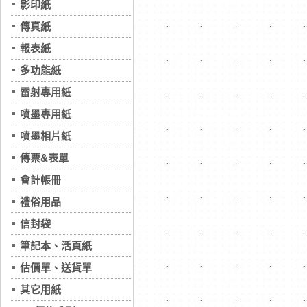
影印紙
傳真紙
報表紙
多功能紙
雷射專用紙
噴墨專用紙
噴墨相片紙
傳票&表單
會計帳冊
禮俗用品
信封袋
筆記本、活頁紙
估價單、送貨單
其它用紙