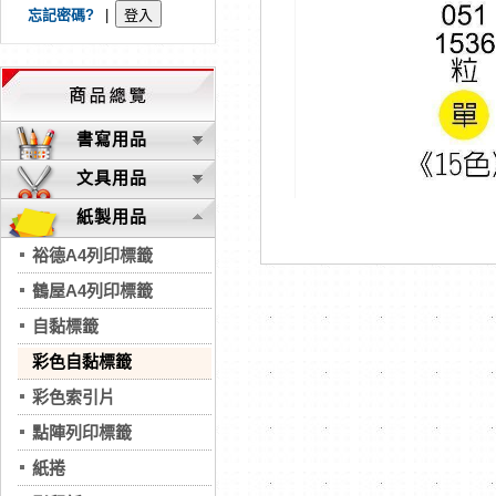
忘記密碼?
|
書寫用品
文具用品
紙製用品
裕德A4列印標籤
鶴屋A4列印標籤
自黏標籤
彩色自黏標籤
彩色索引片
點陣列印標籤
紙捲