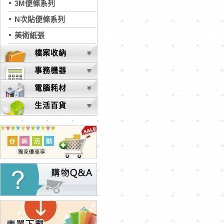
3M便條系列
N次貼便條系列
美術紙張
檔案收納
事務機器
電腦耗材
生活百貨