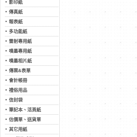
影印紙
傳真紙
報表紙
多功能紙
雷射專用紙
噴墨專用紙
噴墨相片紙
傳票&表單
會計帳冊
禮俗用品
信封袋
筆記本、活頁紙
估價單、送貨單
其它用紙