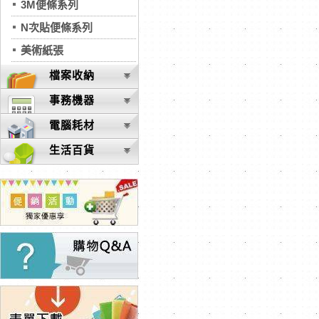
3M便條系列
N次貼便條系列
美術紙張
檔案收納
事務機器
電腦耗材
生活百貨