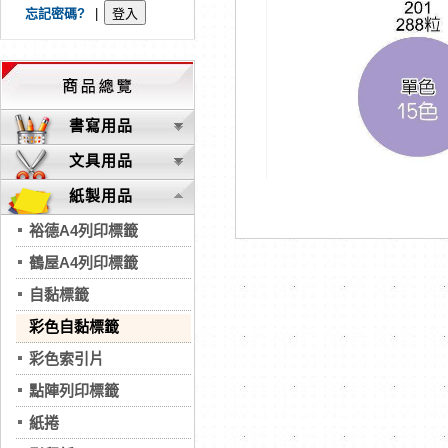
忘記密碼?
|
書寫用品
文具用品
紙製用品
裕德A4列印標籤
鶴屋A4列印標籤
自黏標籤
彩色自黏標籤
彩色索引片
點陣列印標籤
紙捲